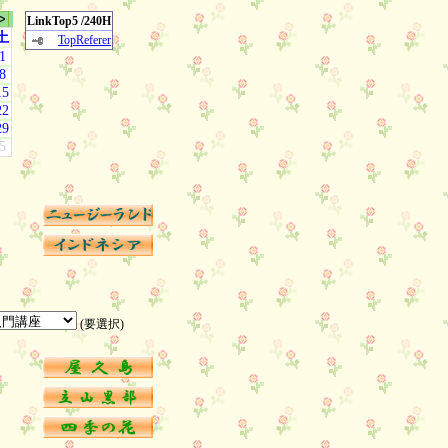
ᐅ
LinkTop5 /240H
土
TopReferer
1
8
15
22
29
5
(要選択)