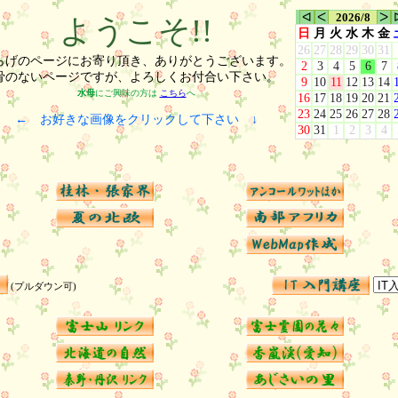
ᐊ
ᐸ
2026/8
ᐳ
ようこそ!!
日
月
火
水
木
金
26
27
28
29
30
31
らげのページにお寄り頂き、ありがとうございます。
2
3
4
5
6
7
骨のないページですが、よろしくお付合い下さい。
9
10
11
12
13
14
水母
にご興味の方は
こちら
へ
16
17
18
19
20
21
23
24
25
26
27
28
← お好きな画像をクリックして下さい ↓
30
31
1
2
3
4
(プルダウン可)